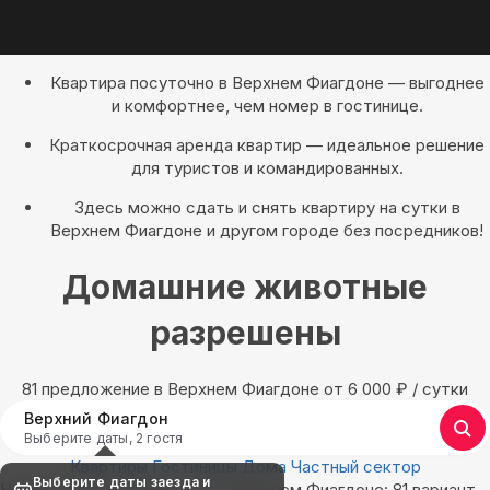
Квартира посуточно в Верхнем Фиагдоне — выгоднее
и комфортнее, чем номер в гостинице.
Краткосрочная аренда квартир — идеальное решение
для туристов и командированных.
Здесь можно сдать и снять квартиру на сутки в
Верхнем Фиагдоне и другом городе без посредников!
Домашние животные
разрешены
81 предложение в Верхнем Фиагдоне oт 6 000
₽
/ сутки
Верхний Фиагдон
Выберите даты, 2 гостя
Квартиры
Гостиницы
Дома
Частный сектор
Выберите даты заезда и
Найдём, где остановиться в Верхнем Фиагдоне: 81 вариант