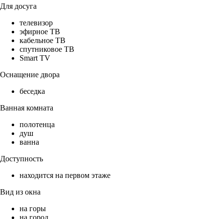
Для досуга
телевизор
эфирное ТВ
кабельное ТВ
спутниковое ТВ
Smart TV
Оснащение двора
беседка
Ванная комната
полотенца
душ
ванна
Доступность
находится на первом этаже
Вид из окна
на горы
на город