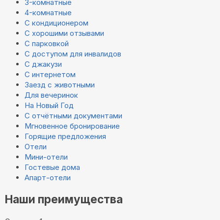
3-комнатные
4-комнатные
С кондиционером
С хорошими отзывами
С парковкой
С доступом для инвалидов
С джакузи
С интернетом
Заезд с животными
Для вечеринок
На Новый Год
С отчётными документами
Мгновенное бронирование
Горящие предложения
Отели
Мини-отели
Гостевые дома
Апарт-отели
Наши преимущества