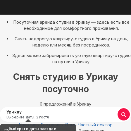
Посуточная аренда студии в Урикау — здесь есть все
необходимое для комфортного проживания.
Снять недорогую квартиру-студию в Урикау на день,
неделю или месяц без посредников.
Здесь можно забронировать уютную квартиру-студию
на сутки в Урикау.
Снять студию в Урикау
посуточно
0 предложений в Урикау
Урикау
Выберите даты, 2 гостя
Квартиры
Гостиницы
Дома
Частный сектор
Выберите даты заезда и
Найдём, где остановиться в Урикау: 0 вариантов