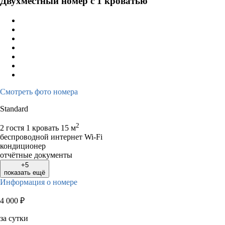
Двухместный номер с 1 кроватью
1
2
1
2
3
3
4
5
6
7
8
9
7
8
9
1
10
11
12
13
14
15
16
14
15
16
1
17
18
19
20
21
22
23
21
22
23
2
24
25
26
27
28
29
30
28
29
30
Смотреть фото номера
31
Standard
2
2 гостя
1 кровать
15 м
беспроводной интернет Wi-Fi
кондиционер
отчётные документы
+5
показать ещё
Информация о номере
4 000
₽
за сутки