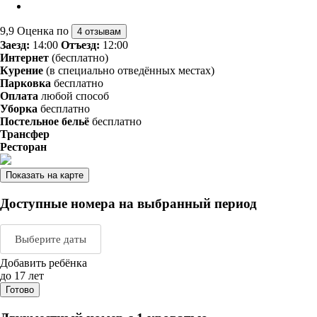
9,9
Оценка по
4 отзывам
Заезд:
14:00
Отъезд:
12:00
Интернет
(бесплатно)
Курение
(в специально отведённых местах)
Парковка
бесплатно
Оплата
любой способ
Уборка
бесплатно
Постельное бельё
бесплатно
Трансфер
Ресторан
Показать на карте
Доступные номера на выбранный период
Выберите даты
Добавить ребёнка
Август 2026
Сентяб
до 17 лет
Готово
пн
вт
ср
чт
пт
сб
вс
пн
вт
ср
ч