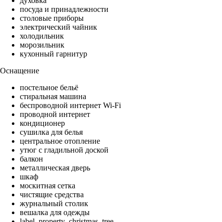
духовка
посуда и принадлежности
столовые приборы
электрический чайник
холодильник
морозильник
кухонный гарнитур
Оснащение
постельное бельё
стиральная машина
беспроводной интернет Wi-Fi
проводной интернет
кондиционер
сушилка для белья
центральное отопление
утюг с гладильной доской
балкон
металлическая дверь
шкаф
москитная сетка
чистящие средства
журнальный столик
вешалка для одежды
label_property_christmas_tree